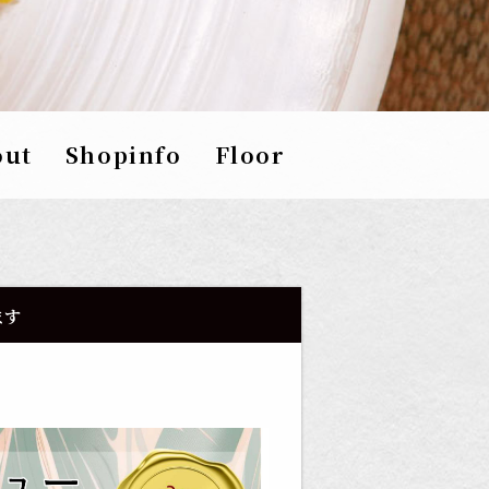
out
Shopinfo
Floor
ます