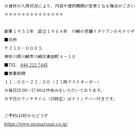
※食材の入荷状況により、内容や提供期間が変更となる場合がござい
＊＊＊＊＊＊＊＊＊＊＊＊＊＊
創業１９５５年 設立１９６４年 川崎の老舗イタリアンのモナリザ
■住所
〒２１０－０００５
神奈川県川崎市川崎区東田町４－１０
■TEL
044-222-7445
■営業時間
１１：００～２２：００（２１時ラストオーダー）
※毎日15:00～17:00は中休みをいただいております。
※平日のランチタイム（15時迄）はドリンクバー付きです。
ご予約はHPからどうぞ
https://www.monarizan.co.jp/