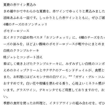
夏鹿の赤ワイン煮込み
きめ細やかでやわらかな夏鹿を、赤ワインでゆっくりと煮込みました
滋味あふれる一皿です。しっかりとした赤ワインとともに、ぜひご堪
4種のチーズのカソンチェッリ
ポモドーロソース
北イタリアの詰め物パスタ「カソンチェッリ」に、4種のチーズをた
ーズの旨みを、ほどよい酸味のポモドーロソースが軽やかにまとめま
白桃のクランブルケーキ
桃ジュレとコンポート添え
香ばしく焼き上げたクランブルケーキに、みずみずしい白桃のコンポ
えめのホイップクリームとサクサクのアーモンドチュイルが、食感と
また、お料理にはピエモンテ州の白ワイン、**「ガヴィ・デル・コム
おすすめです。白い花や柑橘を思わせる香り、心地よいミネラル感が
います。グラスワイン、デキャンタでもご用意しておりますので、お
い。
季節の食材を使ったお料理と、イタリアワインの組み合わせを、ぜひ