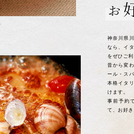
ザ
神奈川県
なら、イ
をぜひご利
昔から変
ール・ス
本格イタ
けます。
事前予約
て、お好き