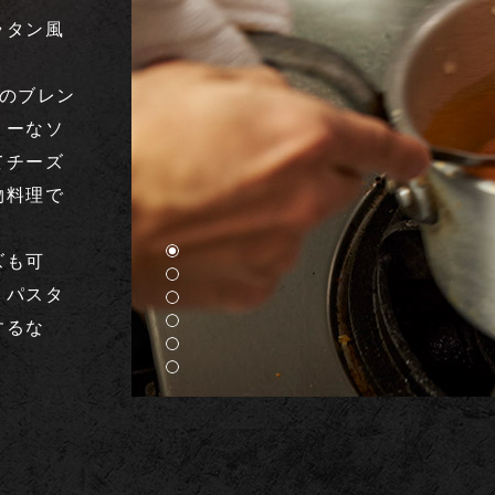
ラタン風
のブレン
ミーなソ
てチーズ
物料理で
ズも可
トパスタ
するな