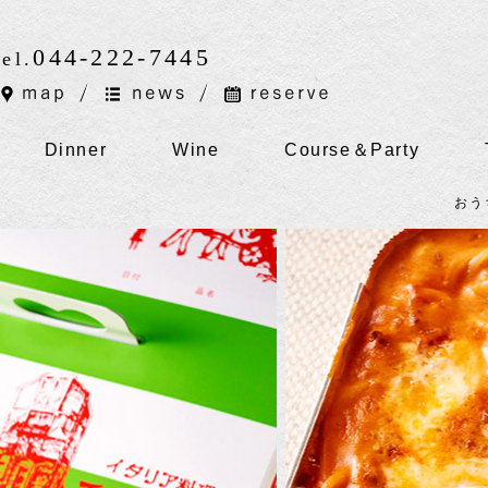
044-222-7445
tel.
Dinner
Wine
Course＆Party
おう