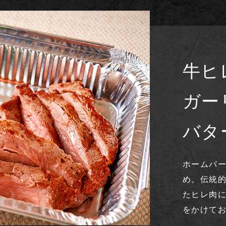
牛ヒ
ガー
バタ
ホームパ
め。伝統
たヒレ肉
をかけて