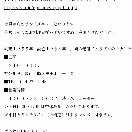
https://tver.jp/episodes/epqn0dquju
今週からのランチメニューとなります。
美味しそうなお料理が揃っていますね！今週もぜひどうぞ！
創業１９５５年 設立１９６４年 川崎の老舗イタリアンのモナリザ
■住所
〒２１０－０００５
神奈川県川崎市川崎区東田町４－１０
■TEL
044-222-7445
■営業時間
１１：００～２２：００（２１時ラストオーダー）
※毎日15:00～17:00は中休みをいただいております。
※平日のランチタイム（15時迄）はドリンクバー付きです。
ご予約はHPからどうぞ