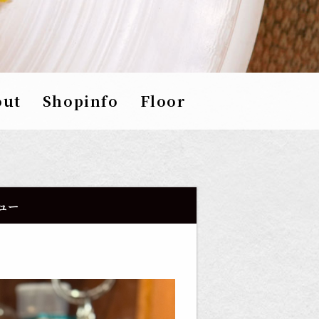
out
Shopinfo
Floor
ュー