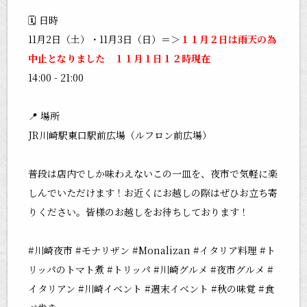
🗓 日時
11月2日（土）・11月3日（日）＝＞
１１月２日は雨天の為
中止となりました １１月１日１２時現在
14:00 - 21:00
📍 場所
JR川崎駅東口駅前広場（ルフロン前広場）
普段は店内でしか味わえないこの一皿を、夜市で気軽に楽
しんでいただけます！お近くにお越しの際はぜひお立ち寄
りください。皆様のお越しをお待ちしております！
#川崎夜市
#モナリザン
#Monalizan
#イタリア料理
#ト
リッパのトマト煮
#トリッパ
#川崎グルメ
#夜市グルメ
#
イタリアン
#川崎イベント
#週末イベント
#秋の味覚
#食