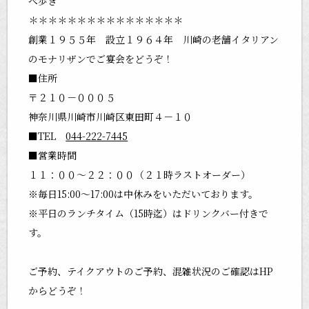
べ歩き
＊＊＊＊＊＊＊＊＊＊＊＊＊＊＊＊
創業１９５５年 設立１９６４年 川崎の老舗イタリアン
のモナリザンでご宴会をどうぞ！
■住所
〒２１０－０００５
神奈川県川崎市川崎区東田町４－１０
■TEL
044-222-7445
■営業時間
１１：００～２２：００（２１時ラストオーダー）
※毎日15:00～17:00は中休みをいただいております。
※平日のランチタイム（15時迄）はドリンクバー付きで
す。
ご予約、テイクアウトのご予約、混雑状況のご確認はHP
からどうぞ！