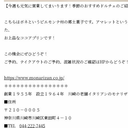
【今週も元気に営業してまいります！季節のおすすめドルチェのご紹
こちらはボネというピエモンテ州の郷土菓子です。アマレットという
た、
お上品なココアプリンです！
この機会にぜひどうぞ！
ご予約、テイクアウトのご予約、混雑状況のご確認はHPからどうぞ
https://www.monarizan.co.jp/
＊＊＊＊＊＊＊＊＊＊＊＊＊＊＊＊
創業１９５５年 設立１９６４年 川崎の老舗イタリアンのモナリザ
■住所
〒２１０－０００５
神奈川県川崎市川崎区東田町４－１０
■TEL
044-222-7445