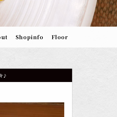
out
Shopinfo
Floor
介♪